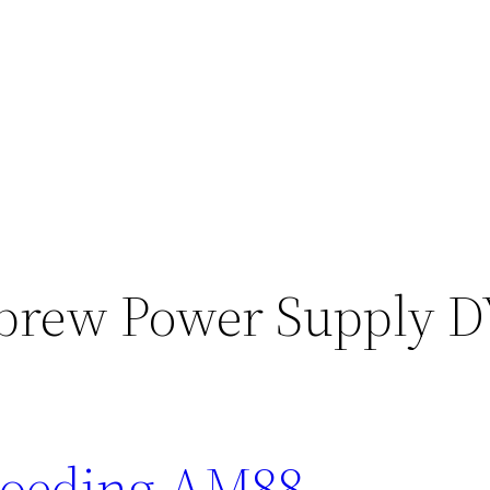
rew Power Supply D
voeding AM88