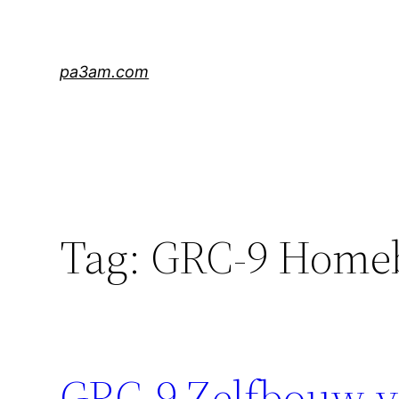
Skip
to
content
pa3am.com
Tag:
GRC-9 Homeb
GRC-9 Zelfbouw 